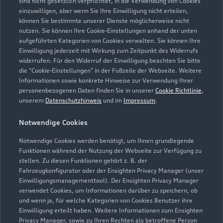
sind nicht gesetzlich verpflichtet, in die Verwendung von Cookies
Öffnungszeiten
einzuwilligen, aber wenn Sie Ihre Einwilligung nicht erteilen,
können Sie bestimmte unserer Dienste möglicherweise nicht
nutzen. Sie können Ihre Cookie-Einstellungen anhand der unten
aufgeführten Kategorien von Cookies verwalten. Sie können Ihre
Verkauf
Einwilligung jederzeit mit Wirkung zum Zeitpunkt des Widerrufs
Geschlossen
,
öffnet am
Samstag 08:00
widerrufen. Für den Widerruf der Einwilligung beachten Sie bitte
die "Cookie-Einstellungen" in der Fußzeile der Webseite. Weitere
Informationen sowie konkrete Hinweise zur Verwendung Ihrer
Service
personenbezogenen Daten finden Sie in unserer
Cookie Richtlinie
,
Geschlossen
,
öffnet am
Montag 07:00
unserem
Datenschutzhinweis
und im
Impressum
.
Notwendige Cookies
Teile- & Zubehörverkauf
Geschlossen
,
öffnet am
Samstag 08:00
Notwendige Cookies werden benötigt, um Ihnen grundlegende
Funktionen während der Nutzung der Webseite zur Verfügung zu
stellen. Zu diesen Funktionen gehört z. B. der
Fahrzeugkonfigurator oder der Ensighten Privacy Manager (unser
Einwilligungsmanagementtool). Der Ensighten Privacy Manager
Zurück nach oben
verwendet Cookies, um Informationen darüber zu speichern, ob
und wenn ja, für welche Kategorien von Cookies Benutzer ihre
Einwilligung erteilt haben. Weitere Informationen zum Ensighten
Modelle
Privacy Manager, sowie zu Ihren Rechten als betroffene Person