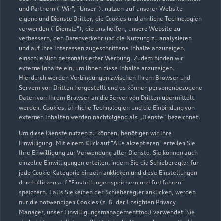
und Partnern ("Wir", "Unser"), nutzen auf unserer Website
eigene und Dienste Dritter, die Cookies und ähnliche Technologien
verwenden ("Dienste"), die uns helfen, unsere Website zu
verbessern, den Datenverkehr und die Nutzung zu analysieren
und auf Ihre Interessen zugeschnittene Inhalte anzuzeigen,
einschließlich personalisierter Werbung. Zudem binden wir
externe Inhalte ein, um Ihnen diese Inhalte anzuzeigen.
Hierdurch werden Verbindungen zwischen Ihrem Browser und
Servern von Dritten hergestellt und es können personenbezogene
Zeppelinstraße 10
Daten von Ihrem Browser an die Server von Dritten übermittelt
werden. Cookies, ähnliche Technologien und die Einbindung von
71083 Herrenberg
externen Inhalten werden nachfolgend als „Dienste“ bezeichnet.
07032 9272200
Um diese Dienste nutzen zu können, benötigen wir Ihre
Einwilligung. Mit einem Klick auf "Alle akzeptieren" erteilen Sie
Ihre Einwilligung zur Verwendung aller Dienste. Sie können auch
info-audi-hbg@autohaus-weeber.de
einzelne Einwilligungen erteilen, indem Sie die Schieberegler für
jede Cookie-Kategorie einzeln anklicken und diese Einstellungen
Kontaktdaten herunterladen
durch Klicken auf "Einstellungen speichern und fortfahren"
speichern. Falls Sie keinen der Schieberegler anklicken, werden
nur die notwendigen Cookies (z. B. der Ensighten Privacy
Manager, unser Einwilligungsmanagementtool) verwendet. Sie