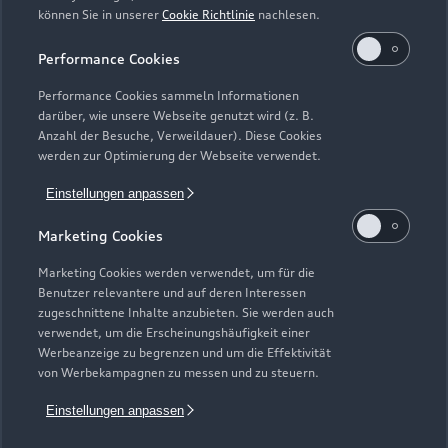
können Sie in unserer
Cookie Richtlinie
nachlesen.
Kaufen & leasen
Alle Modelle
Performance Cookies
Modelle vergleichen
Service & Zubehör
Performance Cookies sammeln Informationen
Neuwagensuche
darüber, wie unsere Webseite genutzt wird (z. B.
Elektromodelle
Anzahl der Besuche, Verweildauer). Diese Cookies
Gebrauchtwagensuche
Support
werden zur Optimierung der Webseite verwendet.
Saisonale Angebote
Plug-in-Hybride
Gebrauchtwagen
Einstellungen anpassen
Audi Services
Über Audi
Kundenservice
Finanzierung
Marketing Cookies
Garantie
Händlersuche
Aktionen & Angebote
Unternehmen
Marketing Cookies werden verwendet, um für die
Audi digital services
Benutzer relevantere und auf deren Interessen
Audi Code
Geschäftskunden
Karriere
zugeschnittene Inhalte anzubieten. Sie werden auch
myAudi
verwendet, um die Erscheinungshäufigkeit einer
Häufige Fragen (FAQ)
Investor Relations
Werbeanzeige zu begrenzen und um die Effektivität
© 2026 AUDI AG. Alle Rechte vorbehalten
von Werbekampagnen zu messen und zu steuern.
Audi Online Beratung
Presse & Media Center
Impressum
Rechtliches
Hinweisgebersystem
Einstellungen anpassen
Online-Terminvereinbarung
Datenschutz
Datenschutzinformation
Cookie-Einstellungen